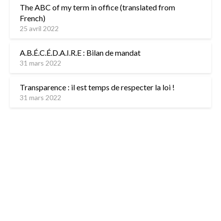
The ABC of my term in office (translated from
French)
25 avril 2022
A.B.É.C.É.D.A.I.R.E : Bilan de mandat
31 mars 2022
Transparence : il est temps de respecter la loi !
31 mars 2022
L’équipe
Contactez-nous
Mentions légales