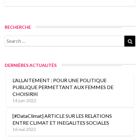
RECHERCHE
Search
Sea
for:
DERNIÈRES ACTUALITÉS
L’ALLAITEMENT : POUR UNE POLITIQUE
PUBLIQUE PERMETTANT AUX FEMMES DE
CHOISIR￼
14 juin 2022
[#DataClimat] ARTICLE SUR LES RELATIONS
ENTRE CLIMAT ET INEGALITES SOCIALES
16 mai 2022