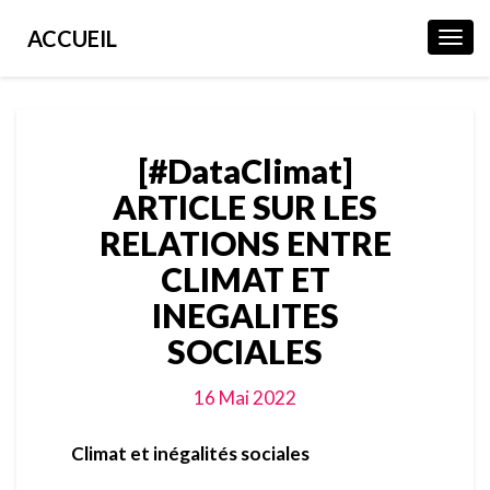
ACCUEIL
Toggl
Navig
[#DataClimat]
[#DataClimat]
ARTICLE
SUR
ARTICLE SUR LES
LES
RELATIONS ENTRE
RELATIONS
ENTRE
CLIMAT ET
CLIMAT
INEGALITES
ET
INEGALITES
SOCIALES
SOCIALES
16 Mai 2022
Climat et inégalités sociales