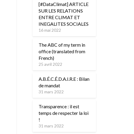
[#DataClimat] ARTICLE
SUR LES RELATIONS
ENTRE CLIMAT ET
INEGALITES SOCIALES
16 mai 2022
The ABC of my term in
office (translated from
French)
25 avril 2022
A.B.É.C.É.D.A.I.R.E : Bilan
de mandat
31 mars 2022
Transparence : il est
temps de respecter la loi
!
31 mars 2022