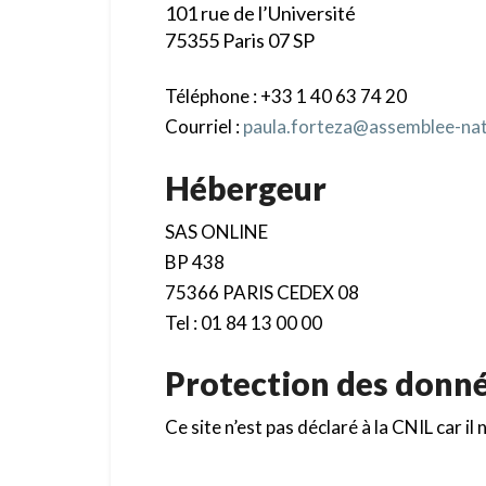
101 rue de l’Université
75355 Paris 07 SP
Téléphone : +33 1 40 63 74 20
Courriel :
paula.forteza@assemblee-nat
Hébergeur
SAS ONLINE
BP 438
75366 PARIS CEDEX 08
Tel : 01 84 13 00 00
Protection des donné
Ce site n’est pas déclaré à la CNIL car i