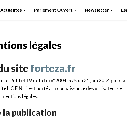
Actualités
Parlement Ouvert
Newsletter
Es
Mentions
tions légales
légales
du site
forteza.fr
les 6-III et 19 de la Loi n°2004-575 du 21 juin 2004 pour la
 L.C.E.N., il est porté à la connaissance des utilisateurs et
s mentions légales.
e la publication