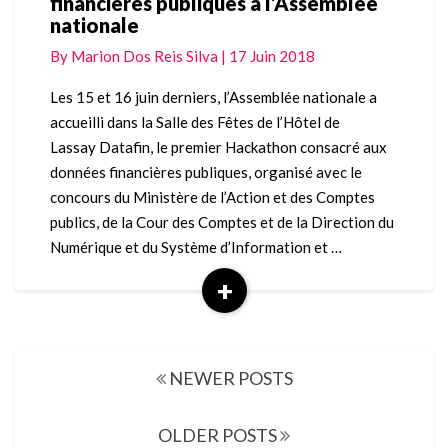
financières publiques à l’Assemblée
#Datafin,
nationale
le
premier
By
Marion Dos Reis Silva
|
17 Juin 2018
Hackathon
consacré
Les 15 et 16 juin derniers, l’Assemblée nationale a
aux
accueilli dans la Salle des Fêtes de l’Hôtel de
données
Lassay Datafin, le premier Hackathon consacré aux
financières
données financières publiques, organisé avec le
publiques
concours du Ministère de l’Action et des Comptes
à
l’Assemblée
publics, de la Cour des Comptes et de la Direction du
nationale
Numérique et du Système d’Information et …
+
Read
More
Posts
NEWER POSTS
navigation
OLDER POSTS