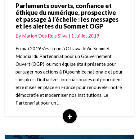
Parlements ouverts, confiance et
Parlements
éthique du numérique, prospective
ouverts,
et passage à l’échelle : les messages
confiance
et les alertes du Sommet OGP
et
éthique
By
Marion Dos Reis Silva
|
1 Juillet 2019
du
numérique,
En mai 2019 s’est tenu à Ottawa le 6e Sommet
prospective
Mondial du Partenariat pour un Gouvernement
et
Ouvert (OGP), où mon équipe était présente pour
passage
partager nos actions à l’Assemblée nationale et pour
à
s’inspirer d’initiatives internationales qui pourraient
l’échelle
:
être mises en place en France pour renouveler notre
les
démocratie et moderniser nos institutions. Le
messages
Partenariat pour un …
et
+
les
alertes
Read
du
More
Sommet