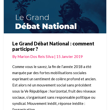
OGP
Le Grand Débat National : comment
Le
participer ?
Grand
Débat
By
Marion Dos Reis Silva
|
15 Janvier 2019
National
:
Comme vous le savez, la fin de l’année 2018 a été
comment
marquée par des fortes mobilisations sociales
participer
exprimant un sentiment de colère profond et ancien.
?
Est alors né un mouvement social sans précédent
sous la Ve République : horizontal, fruit des réseaux
sociaux, s’organisant sans responsable politique ou
syndical. Mouvement inédit, réponse inédite :
l’organisation …