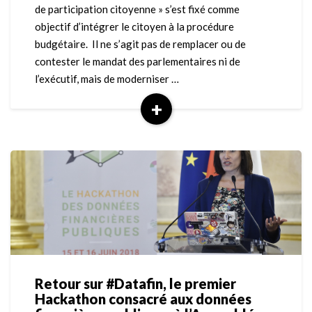
de participation citoyenne » s’est fixé comme
la
objectif d’intégrer le citoyen à la procédure
donnée
budgétaire. Il ne s’agit pas de remplacer ou de
contester le mandat des parlementaires ni de
l’exécutif, mais de moderniser …
+
Read
More
Retour sur #Datafin, le premier
Retour
Hackathon consacré aux données
sur