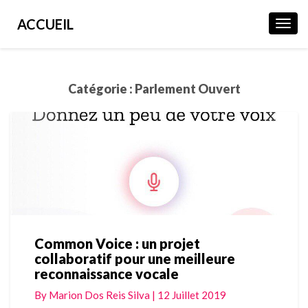
ACCUEIL
Toggl
Navig
Catégorie :
Parlement Ouvert
Common Voice : un projet
Common
collaboratif pour une meilleure
Voice
reconnaissance vocale
:
un
By
Marion Dos Reis Silva
|
12 Juillet 2019
projet