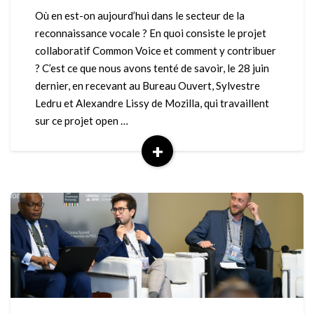
collaboratif
Où en est-on aujourd’hui dans le secteur de la
pour
reconnaissance vocale ? En quoi consiste le projet
une
collaboratif Common Voice et comment y contribuer
meilleure
? C’est ce que nous avons tenté de savoir, le 28 juin
reconnaissance
dernier, en recevant au Bureau Ouvert, Sylvestre
vocale
Ledru et Alexandre Lissy de Mozilla, qui travaillent
sur ce projet open …
+
Read
More