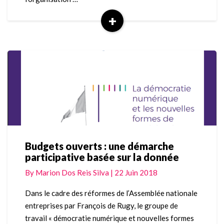
+
Read
More
Budgets ouverts : une démarche
Budgets
participative basée sur la donnée
ouverts
:
By
Marion Dos Reis Silva
|
22 Juin 2018
une
démarche
Dans le cadre des réformes de l’Assemblée nationale
participative
entreprises par François de Rugy, le groupe de
basée
travail « démocratie numérique et nouvelles formes
sur