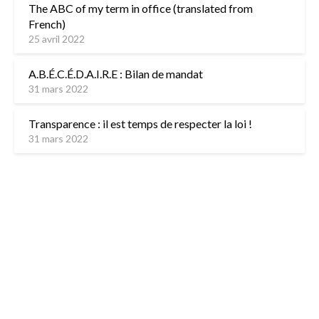
The ABC of my term in office (translated from
French)
25 avril 2022
A.B.É.C.É.D.A.I.R.E : Bilan de mandat
31 mars 2022
Transparence : il est temps de respecter la loi !
31 mars 2022
L’équipe
Contactez-nous
Mentions légales