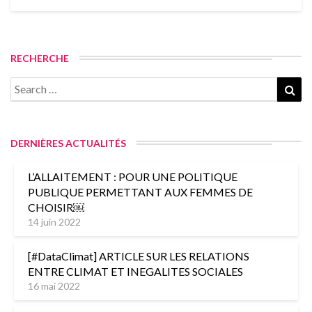
RECHERCHE
Search
Sea
for:
DERNIÈRES ACTUALITÉS
L’ALLAITEMENT : POUR UNE POLITIQUE
PUBLIQUE PERMETTANT AUX FEMMES DE
CHOISIR￼
14 juin 2022
[#DataClimat] ARTICLE SUR LES RELATIONS
ENTRE CLIMAT ET INEGALITES SOCIALES
16 mai 2022