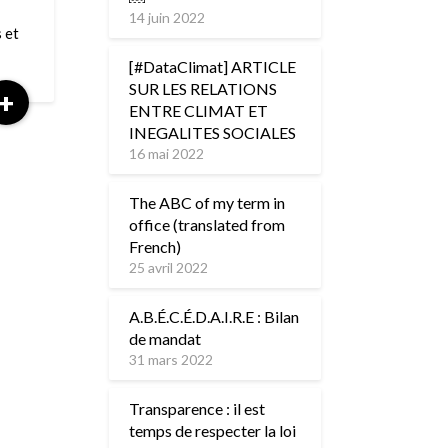
14 juin 2022
 et
[#DataClimat] ARTICLE
SUR LES RELATIONS
Read
+
ENTRE CLIMAT ET
More
INEGALITES SOCIALES
16 mai 2022
The ABC of my term in
office (translated from
French)
25 avril 2022
A.B.É.C.É.D.A.I.R.E : Bilan
de mandat
31 mars 2022
Transparence : il est
temps de respecter la loi