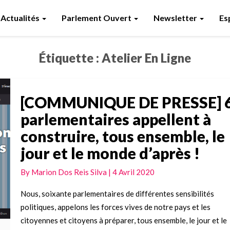
Actualités
Parlement Ouvert
Newsletter
Es
Étiquette :
Atelier En Ligne
[COMMUNIQUE DE PRESSE] 
[COMMUNIQUE
DE
parlementaires appellent à
PRESSE]
construire, tous ensemble, le
60
jour et le monde d’après !
parlementaires
appellent
By
Marion Dos Reis Silva
|
4 Avril 2020
à
construire,
Nous, soixante parlementaires de différentes sensibilités
tous
politiques, appelons les forces vives de notre pays et les
ensemble,
citoyennes et citoyens à préparer, tous ensemble, le jour et le
le