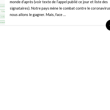
monde d’après (voir texte de l’appel publié ce jour et liste des
jour
signataires). Notre pays mène le combat contre le coronavirus
et
nous allons le gagner. Mais, face …
le
monde
d’après
!