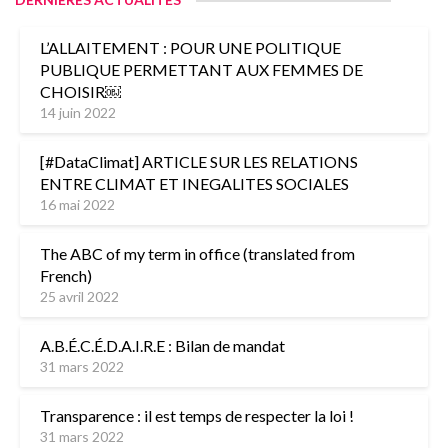
L’ALLAITEMENT : POUR UNE POLITIQUE
PUBLIQUE PERMETTANT AUX FEMMES DE
CHOISIR￼
14 juin 2022
[#DataClimat] ARTICLE SUR LES RELATIONS
ENTRE CLIMAT ET INEGALITES SOCIALES
16 mai 2022
The ABC of my term in office (translated from
French)
25 avril 2022
A.B.É.C.É.D.A.I.R.E : Bilan de mandat
31 mars 2022
Transparence : il est temps de respecter la loi !
31 mars 2022