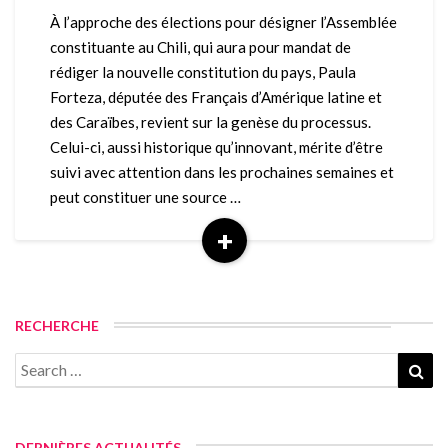
la
À l’approche des élections pour désigner l’Assemblée
plus
constituante au Chili, qui aura pour mandat de
représentative
rédiger la nouvelle constitution du pays, Paula
du
Forteza, députée des Français d’Amérique latine et
monde
des Caraïbes, revient sur la genèse du processus.
?
Celui-ci, aussi historique qu’innovant, mérite d’être
suivi avec attention dans les prochaines semaines et
peut constituer une source …
+
Read
More
RECHERCHE
Search
Sea
for:
DERNIÈRES ACTUALITÉS