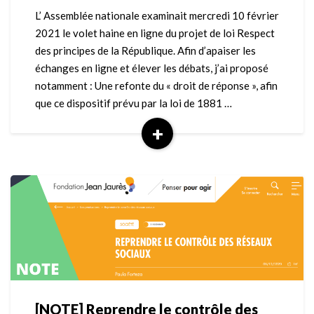
de
L’ Assemblée nationale examinait mercredi 10 février
loi
2021 le volet haine en ligne du projet de loi Respect
“Respect
des principes de la République. Afin d’apaiser les
des
échanges en ligne et élever les débats, j’ai proposé
principes
notamment : Une refonte du « droit de réponse », afin
de
la
que ce dispositif prévu par la loi de 1881 …
République”
+
Read
More
[NOTE] Reprendre le contrôle des
[NOTE]