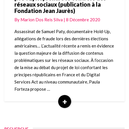
réseaux sociaux (publication à la
Reprendre
Fondation Jean Jaurès)
le
contrôle
By
Marion Dos Reis Silva
|
8 Décembre 2020
des
réseaux
Assassinat de Samuel Paty, documentaire Hold-Up,
sociaux
allégations de fraude lors des dernières élections
(publication
américaines… L’actualité récente a remis en évidence
à
la question majeure de la diffusion de contenus
la
problématiques sur les réseaux sociaux. À l’occasion
Fondation
Jean
de la mise au débat du projet de loi confortant les
Jaurès)
principes républicains en France et du Digital
Services Act au niveau communautaire, Paula
Forteza propose …
+
Read
More
RECHERCHE