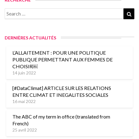
Search
Sea
for:
DERNIÈRES ACTUALITÉS
L’ALLAITEMENT : POUR UNE POLITIQUE
PUBLIQUE PERMETTANT AUX FEMMES DE
CHOISIR￼
14 juin 2022
[#DataClimat] ARTICLE SUR LES RELATIONS
ENTRE CLIMAT ET INEGALITES SOCIALES
16 mai 2022
The ABC of my term in office (translated from
French)
25 avril 2022