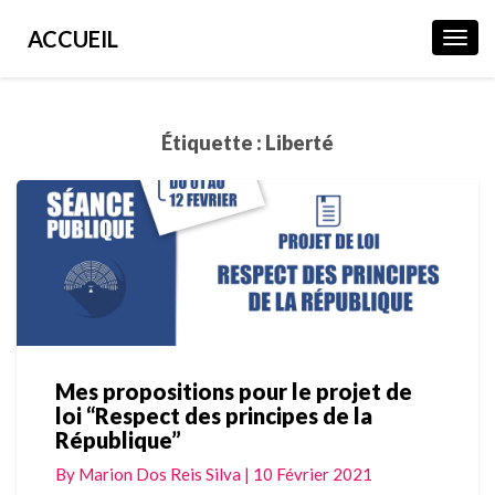
ACCUEIL
Toggl
Navig
Étiquette :
Liberté
Mes propositions pour le projet de
Mes
loi “Respect des principes de la
propositions
République”
pour
le
By
Marion Dos Reis Silva
|
10 Février 2021
projet