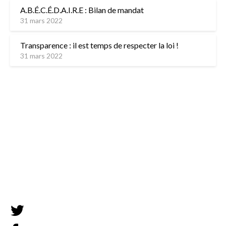
A.B.É.C.É.D.A.I.R.E : Bilan de mandat
31 mars 2022
Transparence : il est temps de respecter la loi !
31 mars 2022
L’équipe
Contactez-nous
Mentions légales