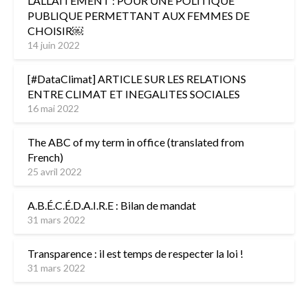
L’ALLAITEMENT : POUR UNE POLITIQUE
PUBLIQUE PERMETTANT AUX FEMMES DE
CHOISIR￼
14 juin 2022
[#DataClimat] ARTICLE SUR LES RELATIONS
ENTRE CLIMAT ET INEGALITES SOCIALES
16 mai 2022
The ABC of my term in office (translated from
French)
25 avril 2022
A.B.É.C.É.D.A.I.R.E : Bilan de mandat
31 mars 2022
Transparence : il est temps de respecter la loi !
31 mars 2022