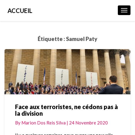
ACCUEIL
Toggl
Navig
Étiquette :
Samuel Paty
Face aux terroristes, ne cédons pas à
Face
la division
aux
terroristes,
By
Marion Dos Reis Silva
|
24 Novembre 2020
ne
cédons