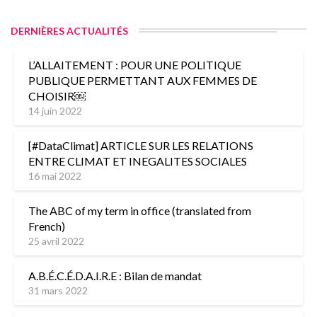
DERNIÈRES ACTUALITÉS
L’ALLAITEMENT : POUR UNE POLITIQUE
PUBLIQUE PERMETTANT AUX FEMMES DE
CHOISIR￼
14 juin 2022
[#DataClimat] ARTICLE SUR LES RELATIONS
ENTRE CLIMAT ET INEGALITES SOCIALES
16 mai 2022
The ABC of my term in office (translated from
French)
25 avril 2022
A.B.É.C.É.D.A.I.R.E : Bilan de mandat
31 mars 2022