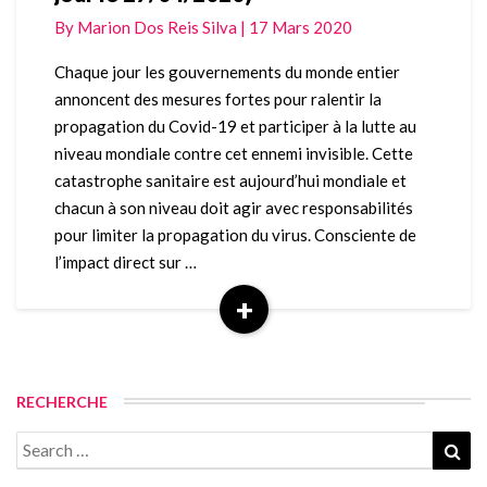
//
By
Marion Dos Reis Silva
|
17 Mars 2020
mesures
officielles
Chaque jour les gouvernements du monde entier
de
annoncent des mesures fortes pour ralentir la
la
propagation du Covid-19 et participer à la lutte au
France,
niveau mondiale contre cet ennemi invisible. Cette
consignes
catastrophe sanitaire est aujourd’hui mondiale et
pays
par
chacun à son niveau doit agir avec responsabilités
pays,
pour limiter la propagation du virus. Consciente de
recommandations
l’impact direct sur …
sanitaires,
+
(mis
à
Read
jour
More
le
27/04/2020)
RECHERCHE
Search
Sea
for: