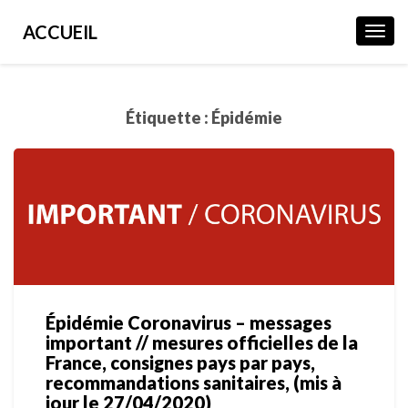
ACCUEIL
Toggl
Navig
Étiquette :
Épidémie
Épidémie Coronavirus – messages
Épidémie
important // mesures officielles de la
Coronavirus
France, consignes pays par pays,
–
recommandations sanitaires, (mis à
messages
jour le 27/04/2020)
important