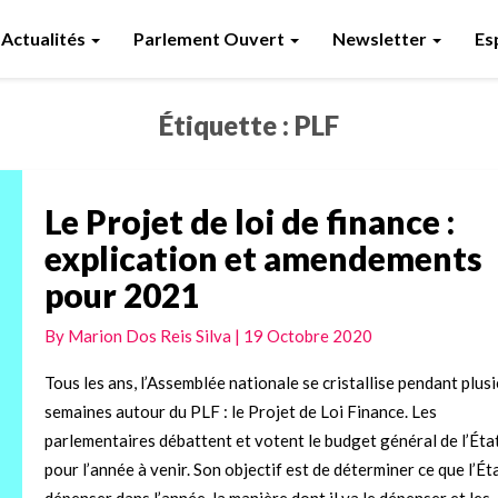
Actualités
Parlement Ouvert
Newsletter
Es
Étiquette :
PLF
Le Projet de loi de finance :
Le
Projet
explication et amendements
de
pour 2021
loi
de
By
Marion Dos Reis Silva
|
19 Octobre 2020
finance
:
Tous les ans, l’Assemblée nationale se cristallise pendant plus
explication
semaines autour du PLF : le Projet de Loi Finance. Les
et
parlementaires débattent et votent le budget général de l’Éta
amendements
pour l’année à venir. Son objectif est de déterminer ce que l’Ét
pour