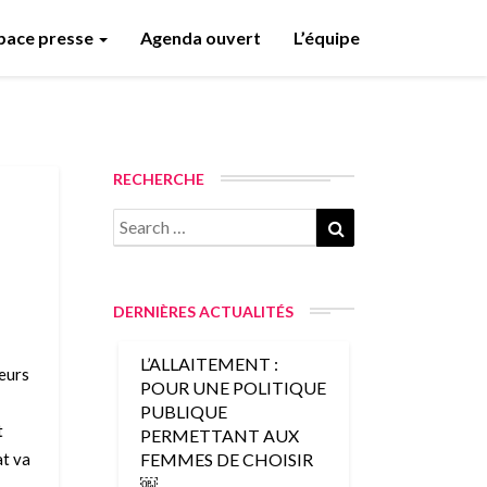
pace presse
Agenda ouvert
L’équipe
RECHERCHE
Search
Search
for:
DERNIÈRES ACTUALITÉS
L’ALLAITEMENT :
ieurs
POUR UNE POLITIQUE
PUBLIQUE
t
PERMETTANT AUX
at va
FEMMES DE CHOISIR
￼