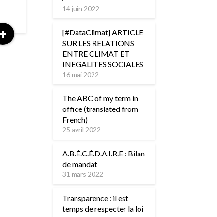
14 juin 2022
Read
+
[#DataClimat] ARTICLE
More
SUR LES RELATIONS
ENTRE CLIMAT ET
INEGALITES SOCIALES
16 mai 2022
The ABC of my term in
office (translated from
French)
25 avril 2022
A.B.É.C.É.D.A.I.R.E : Bilan
de mandat
31 mars 2022
Transparence : il est
temps de respecter la loi