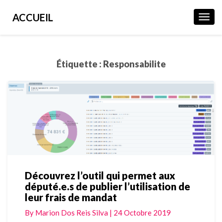
ACCUEIL
Toggl
Navig
Étiquette :
Responsabilite
Découvrez l’outil qui permet aux
Découvrez
député.e.s de publier l’utilisation de
l’outil
leur frais de mandat
qui
permet
By
Marion Dos Reis Silva
|
24 Octobre 2019
aux