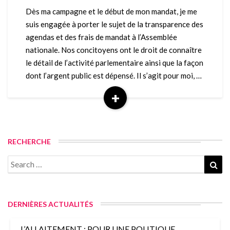
député.e.s
Dès ma campagne et le début de mon mandat, je me
de
suis engagée à porter le sujet de la transparence des
publier
agendas et des frais de mandat à l’Assemblée
l’utilisation
nationale. Nos concitoyens ont le droit de connaître
de
le détail de l’activité parlementaire ainsi que la façon
leur
frais
dont l’argent public est dépensé. Il s’agit pour moi, …
de
+
mandat
Read
More
RECHERCHE
Search
Sea
for:
DERNIÈRES ACTUALITÉS
L’ALLAITEMENT : POUR UNE POLITIQUE