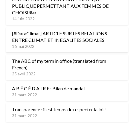
PUBLIQUE PERMETTANT AUX FEMMES DE
CHOISIR￼
14 juin 2022
[#DataClimat] ARTICLE SUR LES RELATIONS
ENTRE CLIMAT ET INEGALITES SOCIALES
16 mai 2022
The ABC of my term in office (translated from
French)
25 avril 2022
A.B.É.C.É.D.A.I.R.E : Bilan de mandat
31 mars 2022
Transparence : il est temps de respecter la loi !
31 mars 2022