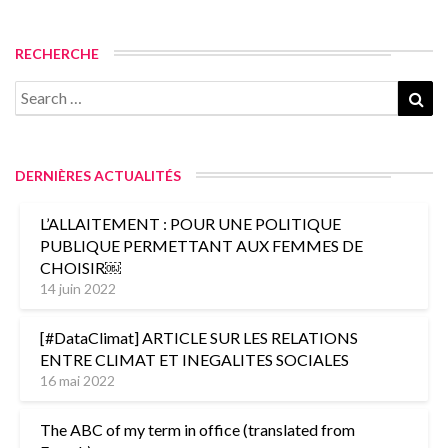
RECHERCHE
Search
Sea
for:
DERNIÈRES ACTUALITÉS
L’ALLAITEMENT : POUR UNE POLITIQUE
PUBLIQUE PERMETTANT AUX FEMMES DE
CHOISIR￼
14 juin 2022
[#DataClimat] ARTICLE SUR LES RELATIONS
ENTRE CLIMAT ET INEGALITES SOCIALES
16 mai 2022
The ABC of my term in office (translated from