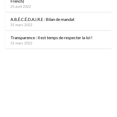
French)
25 avril 2022
A.B.É.C.É.D.A.I.R.E : Bilan de mandat
31 mars 2022
Transparence : il est temps de respecter la loi !
31 mars 2022
L’équipe
Contactez-nous
Mentions légales