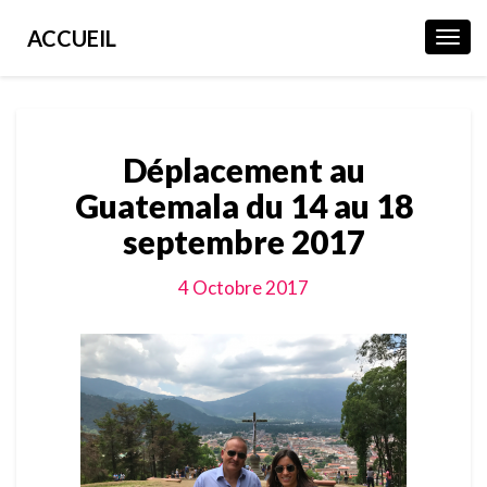
ACCUEIL
Toggl
Navig
Déplacement
Déplacement au
au
Guatemala
Guatemala du 14 au 18
du
septembre 2017
14
au
18
4 Octobre 2017
septembre
2017