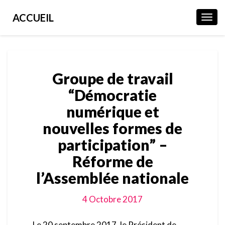
ACCUEIL
Toggl
Navig
Groupe
Groupe de travail
de
travail
“Démocratie
“Démocratie
numérique et
numérique
et
nouvelles formes de
nouvelles
participation” –
formes
de
Réforme de
participation”
l’Assemblée nationale
–
Réforme
de
4 Octobre 2017
l’Assemblée
nationale
Le 20 septembre 2017, le Président de