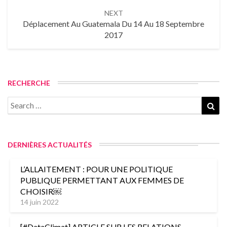
NEXT
Déplacement Au Guatemala Du 14 Au 18 Septembre
2017
RECHERCHE
Search
Sea
for:
DERNIÈRES ACTUALITÉS
L’ALLAITEMENT : POUR UNE POLITIQUE
PUBLIQUE PERMETTANT AUX FEMMES DE
CHOISIR￼
14 juin 2022
[#DataClimat] ARTICLE SUR LES RELATIONS