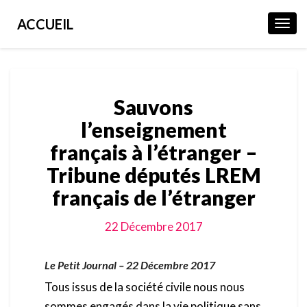
ACCUEIL
Toggl
Navig
Sauvons
Sauvons
l’enseignement
français
l’enseignement
à
français à l’étranger –
l’étranger
–
Tribune députés LREM
Tribune
français de l’étranger
députés
LREM
français
22 Décembre 2017
de
l’étranger
Le Petit Journal – 22 Décembre 2017
Tous issus de la société civile nous nous
sommes engagés dans la vie politique sans