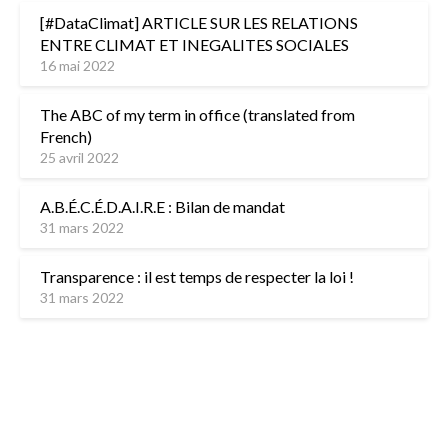
[#DataClimat] ARTICLE SUR LES RELATIONS
ENTRE CLIMAT ET INEGALITES SOCIALES
16 mai 2022
The ABC of my term in office (translated from
French)
25 avril 2022
A.B.É.C.É.D.A.I.R.E : Bilan de mandat
31 mars 2022
Transparence : il est temps de respecter la loi !
31 mars 2022
L’équipe
Contactez-nous