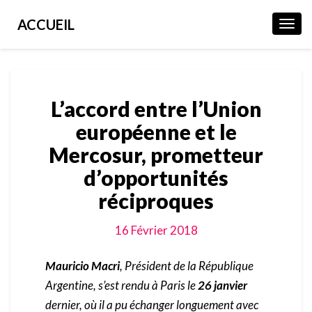
ACCUEIL
Toggl
Navig
L’accord
L’accord entre l’Union
entre
l’Union
européenne et le
européenne
Mercosur, prometteur
et
le
d’opportunités
Mercosur,
réciproques
prometteur
d’opportunités
réciproques
16 Février 2018
Mauricio Macri
, Président de la République
Argentine, s’est rendu à Paris le
26 janvier
dernier, où il a pu échanger longuement avec