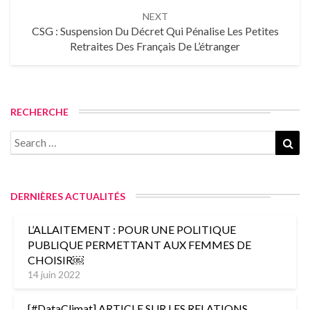
NEXT
CSG : Suspension Du Décret Qui Pénalise Les Petites
Retraites Des Français De L’étranger
RECHERCHE
Search
Sea
for:
DERNIÈRES ACTUALITÉS
L’ALLAITEMENT : POUR UNE POLITIQUE
PUBLIQUE PERMETTANT AUX FEMMES DE
CHOISIR￼
14 juin 2022
[#DataClimat] ARTICLE SUR LES RELATIONS