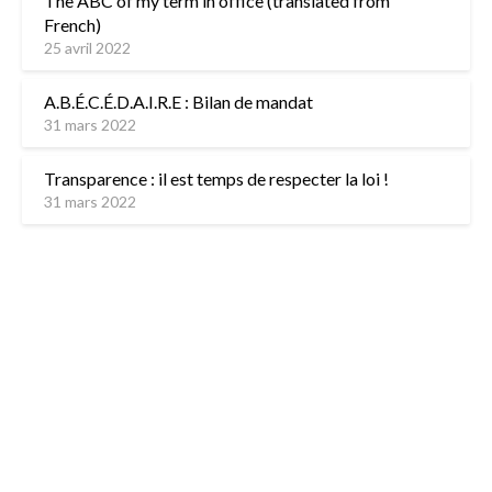
The ABC of my term in office (translated from
French)
25 avril 2022
A.B.É.C.É.D.A.I.R.E : Bilan de mandat
31 mars 2022
Transparence : il est temps de respecter la loi !
31 mars 2022
L’équipe
Contactez-nous
Mentions légales