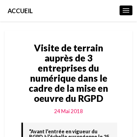
ACCUEIL
Toggl
Navig
Visite
Visite de terrain
de
terrain
auprès de 3
auprès
entreprises du
de
3
numérique dans le
entreprises
cadre de la mise en
du
numérique
oeuvre du RGPD
dans
le
24 Mai 2018
cadre
de
la
“Avant l’entrée en vigueur du
mise
RGPD à l’échelle européenne le 25