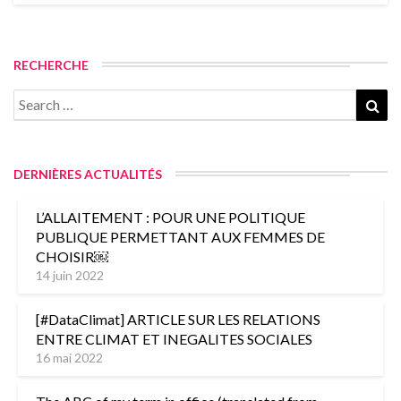
RECHERCHE
Search
Sea
for:
DERNIÈRES ACTUALITÉS
L’ALLAITEMENT : POUR UNE POLITIQUE
PUBLIQUE PERMETTANT AUX FEMMES DE
CHOISIR￼
14 juin 2022
[#DataClimat] ARTICLE SUR LES RELATIONS
ENTRE CLIMAT ET INEGALITES SOCIALES
16 mai 2022