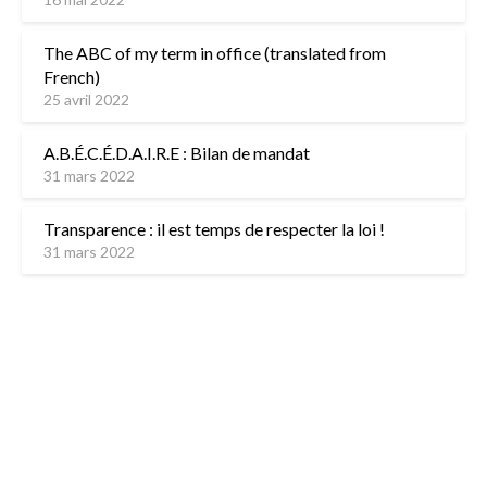
The ABC of my term in office (translated from
French)
25 avril 2022
A.B.É.C.É.D.A.I.R.E : Bilan de mandat
31 mars 2022
Transparence : il est temps de respecter la loi !
31 mars 2022
L’équipe
Contactez-nous
Mentions légales