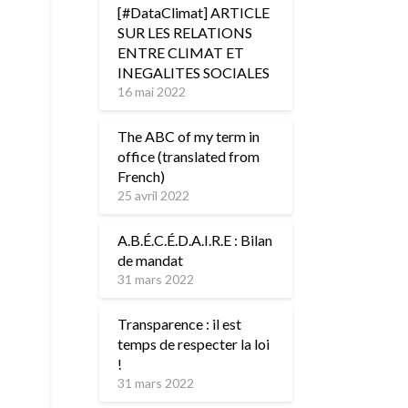
[#DataClimat] ARTICLE
SUR LES RELATIONS
ENTRE CLIMAT ET
INEGALITES SOCIALES
16 mai 2022
The ABC of my term in
office (translated from
French)
25 avril 2022
A.B.É.C.É.D.A.I.R.E : Bilan
de mandat
31 mars 2022
Transparence : il est
temps de respecter la loi
!
31 mars 2022