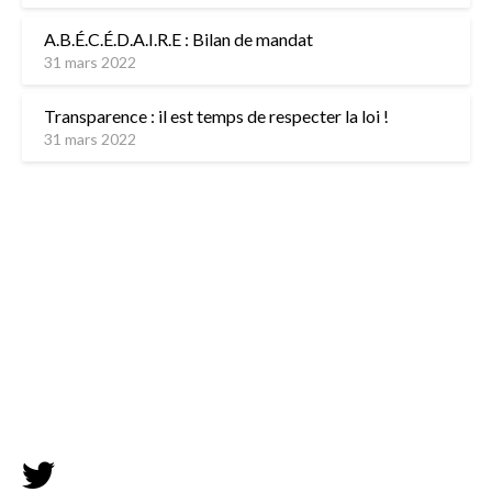
A.B.É.C.É.D.A.I.R.E : Bilan de mandat
31 mars 2022
Transparence : il est temps de respecter la loi !
31 mars 2022
L’équipe
Contactez-nous
Mentions légales