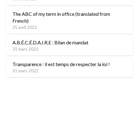
The ABC of my term in office (translated from
French)
25 avril 2022
A.B.É.C.É.D.A.I.R.E : Bilan de mandat
31 mars 2022
Transparence : il est temps de respecter la loi !
31 mars 2022
L’équipe
Contactez-nous
Mentions légales