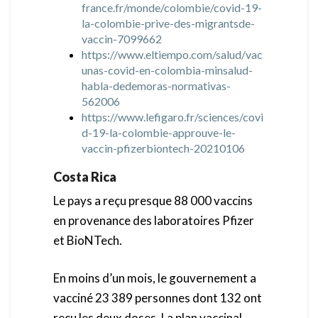
france.fr/monde/colombie/covid-19-
la-colombie-prive-des-migrantsde-
vaccin-7099662
https://www.eltiempo.com/salud/vac
unas-covid-en-colombia-minsalud-
habla-dedemoras-normativas-
562006
https://www.lefigaro.fr/sciences/covi
d-19-la-colombie-approuve-le-
vaccin-pfizerbiontech-20210106
Costa Rica
Le pays a reçu presque 88 000 vaccins
en provenance des laboratoires Pfizer
et BioNTech.
En moins d’un mois, le gouvernement a
vacciné 23 389 personnes dont 132 ont
reçu les deux doses. La plan vaccinal