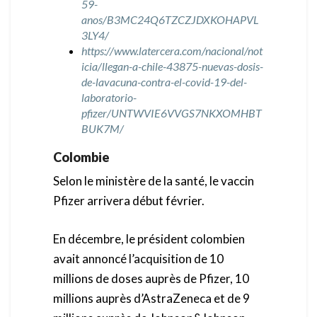
59-
anos/B3MC24Q6TZCZJDXKOHAPVL
3LY4/
https://www.latercera.com/nacional/not
icia/llegan-a-chile-43875-nuevas-dosis-
de-lavacuna-contra-el-covid-19-del-
laboratorio-
pfizer/UNTWVIE6VVGS7NKXOMHBT
BUK7M/
Colombie
Selon le ministère de la santé, le vaccin
Pfizer arrivera début février.
En décembre, le président colombien
avait annoncé l’acquisition de 10
millions de doses auprès de Pfizer, 10
millions auprès d’AstraZeneca et de 9