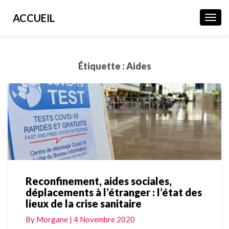
ACCUEIL
Toggl
Navig
Étiquette :
Aides
Reconfinement, aides sociales,
Reconfinement,
déplacements à l’étranger : l’état des
aides
lieux de la crise sanitaire
sociales,
déplacements
By
Morgane
|
4 Novembre 2020
à