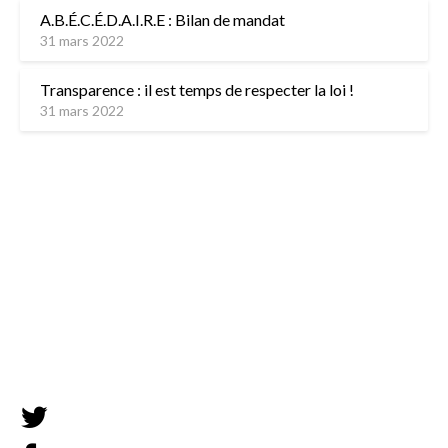
A.B.É.C.É.D.A.I.R.E : Bilan de mandat
31 mars 2022
Transparence : il est temps de respecter la loi !
31 mars 2022
L’équipe
Contactez-nous
Mentions légales