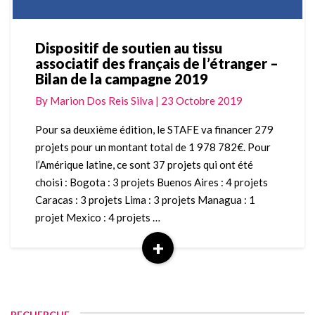
Dispositif de soutien au tissu
Dispositif
associatif des français de l’étranger –
de
Bilan de la campagne 2019
soutien
au
By
Marion Dos Reis Silva
|
23 Octobre 2019
tissu
associatif
Pour sa deuxième édition, le STAFE va financer 279
des
projets pour un montant total de 1 978 782€. Pour
français
l’Amérique latine, ce sont 37 projets qui ont été
de
choisi : Bogota : 3 projets Buenos Aires : 4 projets
l’étranger
Caracas : 3 projets Lima : 3 projets Managua : 1
–
Bilan
projet Mexico : 4 projets …
de
+
la
Read
campagne
More
2019
RECHERCHE