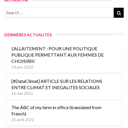
Search
Sea
for:
DERNIÈRES ACTUALITÉS
L’ALLAITEMENT : POUR UNE POLITIQUE
PUBLIQUE PERMETTANT AUX FEMMES DE
CHOISIR￼
14 juin 2022
[#DataClimat] ARTICLE SUR LES RELATIONS
ENTRE CLIMAT ET INEGALITES SOCIALES
16 mai 2022
The ABC of my term in office (translated from
French)
25 avril 2022