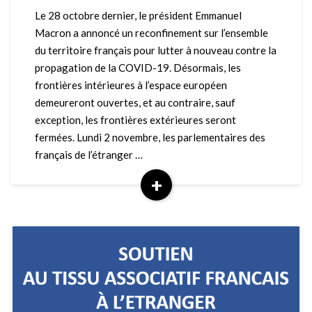
l’étranger
Le 28 octobre dernier, le président Emmanuel
:
Macron a annoncé un reconfinement sur l’ensemble
l’état
du territoire français pour lutter à nouveau contre la
des
propagation de la COVID-19. Désormais, les
lieux
frontières intérieures à l’espace européen
de
la
demeureront ouvertes, et au contraire, sauf
crise
exception, les frontières extérieures seront
sanitaire
fermées. Lundi 2 novembre, les parlementaires des
français de l’étranger …
+
Read
More