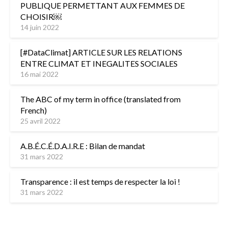
PUBLIQUE PERMETTANT AUX FEMMES DE
CHOISIR￼
14 juin 2022
[#DataClimat] ARTICLE SUR LES RELATIONS
ENTRE CLIMAT ET INEGALITES SOCIALES
16 mai 2022
The ABC of my term in office (translated from
French)
25 avril 2022
A.B.É.C.É.D.A.I.R.E : Bilan de mandat
31 mars 2022
Transparence : il est temps de respecter la loi !
31 mars 2022