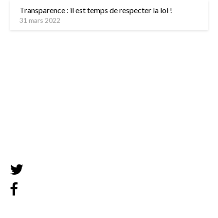
Transparence : il est temps de respecter la loi !
31 mars 2022
L’équipe
Contactez-nous
Mentions légales