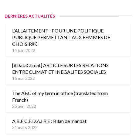
DERNIÈRES ACTUALITÉS
L’ALLAITEMENT : POUR UNE POLITIQUE
PUBLIQUE PERMETTANT AUX FEMMES DE
CHOISIR￼
14 juin 2022
[#DataClimat] ARTICLE SUR LES RELATIONS
ENTRE CLIMAT ET INEGALITES SOCIALES
16 mai 2022
The ABC of my term in office (translated from
French)
25 avril 2022
A.B.É.C.É.D.A.I.R.E : Bilan de mandat
31 mars 2022