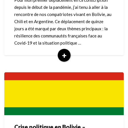
Pour mon premier déplacement en circonscription
et
depuis le début de la pandémie, j’ai tenu à aller à la
en
rencontre de nos compatriotes vivant en Bolivie, au
Argentine
Chili et en Argentine. Ce déplacement de quinze
–
jours a été marqué par deux thèmes principaux : la
décembre
2020
résilience des communautés françaises face au
Covid-19 et la situation politique …
+
Read
More
Crise politique en Bolivie –
Crise