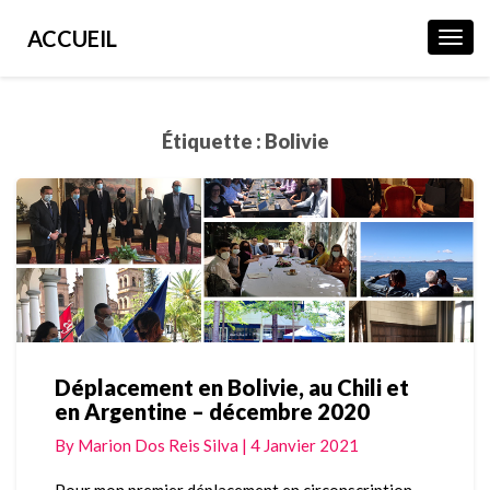
ACCUEIL
Toggl
Navig
Étiquette :
Bolivie
Déplacement en Bolivie, au Chili et
Déplacement
en Argentine – décembre 2020
en
Bolivie,
By
Marion Dos Reis Silva
|
4 Janvier 2021
au
Chili