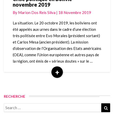
novembre 2019
politique
en
By
Marion Dos Reis Silva
|
18 Novembre 2019
Bolivie
–
La situation. Le 20 octobre 2019, les boliviens ont
novembre
été appelés aux urnes dans le cadre d’une élection
2019
très politisée entre Evo Morales (président sortant)
et Carlos Mesa (ancien président). La mission
d’observation de l’Organisation des Etats américains
(OEA), comme l’Union européenne et autres pays de
la région, ont émis de « sérieux doutes » sur le …
+
Read
More
RECHERCHE
Search
Sea
for: