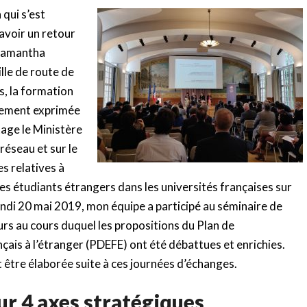
 qui s’est
avoir un retour
 Samantha
lle de route de
s, la formation
llement exprimée
tage le Ministère
réseau et sur le
s relatives à
des étudiants étrangers dans les universités françaises sur
 lundi 20 mai 2019, mon équipe a participé au séminaire de
rs au cours duquel les propositions du Plan de
ais à l’étranger (PDEFE) ont été débattues et enrichies.
t être élaborée suite à ces journées d’échanges.
r 4 axes stratégiques