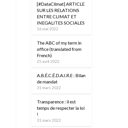
[#DataClimat] ARTICLE
SUR LES RELATIONS
ENTRE CLIMAT ET
INEGALITES SOCIALES
16 mai 2022
The ABC of my term in
office (translated from
French)
25 avril 2022
A.B.É.C.É.D.A.I.R.E : Bilan
de mandat
31 mars 2022
Transparence : il est
temps de respecter la loi
!
31 mars 2022