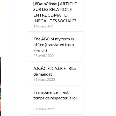
[#DataClimat] ARTICLE
SUR LES RELATIONS
ENTRE CLIMAT ET
INEGALITES SOCIALES
16 mai 2022
The ABC of my term in
office (translated from
French)
25 avril 2022
A.B.É.C.É.D.A.I.R.E : Bilan
de mandat
31 mars 2022
Transparence : il est
temps de respecter la loi
!
31 mars 2022