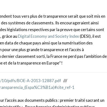
endent tous vers plus de transparence serait que soit mis en
e, des systèmes de classements. Ils encourageraient ainsi
 des législations respectives par la preuve que certains sont
i, grâce au
Digital Economy and Society Index
(DESI), il est
en data de chaque pays ainsi que la numérisation des
loin pour une plus grande transparence et l’accès à
 dernier classement sorti, la France ne perd pas l’ambition de
e et de la transparence en Europe³ !
12/10/pdfs/BOE-A-2013-12887.pdf
///
_Transparencia_(Espa%C3%B1a)#cite_ref-1
sur l’accès aux documents publics : premier traité sacrant un
inistratifs »,
Revue française d’administration publique,