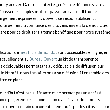
ur y arriver. Dans un contexte général de défiance vis-à-vis
passer les simples mots et passer aux actes. Il faut les
argement exprimées, ils doivent se responsabiliser. La
lus largement la confiance des citoyens envers la démocratie.
attre pour ce droit sera à terme bénéfique pour notre systèm
ilisation de
mes frais de mandat
sont accessibles en ligne, en
actuellement au
Bureau Ouvert
un kit de transparence
nt déployables permettant aux député.e.s de diffuser leur
le kit prêt, nous travaillerons à sa diffusion à l’ensemble des
ttre en place.
ujourd’hui n’est pas suffisante et ne permet pas un accès à
France par, exemple la commission d’accès aux documents
ire ouvrir certain documents demandés par les citoyens, par