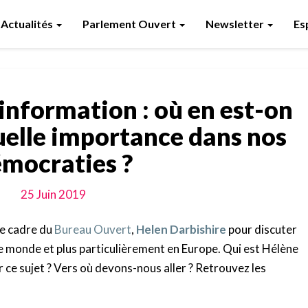
Actualités
Parlement Ouvert
Newsletter
Es
Droit
’information : où en est-on
d’accès
à
uelle importance dans nos
l’information
mocraties ?
:
où
en
25 Juin 2019
est-
on
le cadre du
Bureau Ouvert
,
Helen Darbishire
pour discuter
aujourd’hui
 le monde et plus particulièrement en Europe. Qui est Hélène
?
r ce sujet ? Vers où devons-nous aller ? Retrouvez les
Quelle
importance