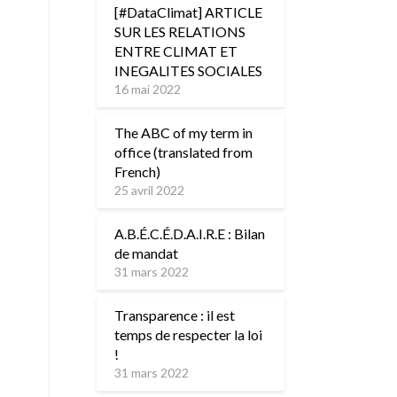
[#DataClimat] ARTICLE
SUR LES RELATIONS
ENTRE CLIMAT ET
INEGALITES SOCIALES
16 mai 2022
The ABC of my term in
office (translated from
French)
25 avril 2022
A.B.É.C.É.D.A.I.R.E : Bilan
de mandat
31 mars 2022
Transparence : il est
temps de respecter la loi
!
31 mars 2022