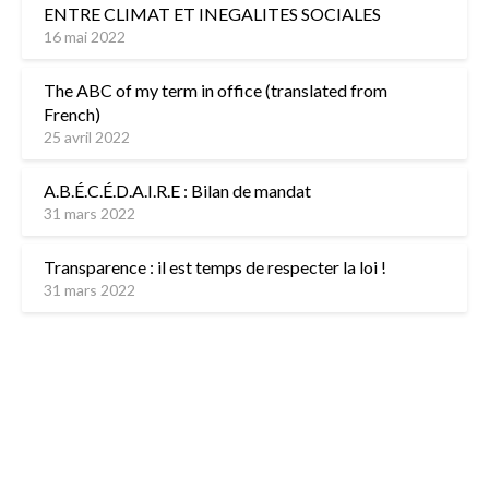
ENTRE CLIMAT ET INEGALITES SOCIALES
16 mai 2022
The ABC of my term in office (translated from
French)
25 avril 2022
A.B.É.C.É.D.A.I.R.E : Bilan de mandat
31 mars 2022
Transparence : il est temps de respecter la loi !
31 mars 2022
L’équipe
Contactez-nous
Mentions légales