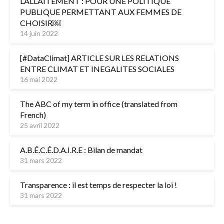
L’ALLAITEMENT : POUR UNE POLITIQUE
PUBLIQUE PERMETTANT AUX FEMMES DE
CHOISIR￼
14 juin 2022
[#DataClimat] ARTICLE SUR LES RELATIONS
ENTRE CLIMAT ET INEGALITES SOCIALES
16 mai 2022
The ABC of my term in office (translated from
French)
25 avril 2022
A.B.É.C.É.D.A.I.R.E : Bilan de mandat
31 mars 2022
Transparence : il est temps de respecter la loi !
31 mars 2022