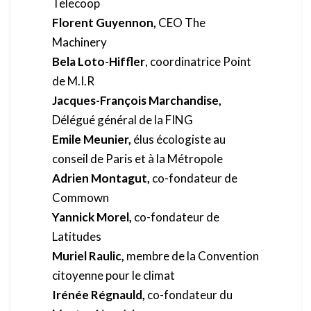
Telecoop
Florent Guyennon,
CEO The
Machinery
Bela Loto-Hiffler
, coordinatrice Point
de M.I.R
Jacques-François Marchandise,
Délégué général de la FING
Emile Meunier,
élus écologiste au
conseil de Paris et à la Métropole
Adrien Montagut,
co-fondateur de
Commown
Yannick Morel,
co-fondateur de
Latitudes
Muriel Raulic,
membre de la Convention
citoyenne pour le climat
Irénée Régnauld,
co-fondateur du