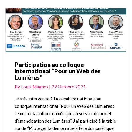
More
Participation au colloque
Participation
international “Pour un Web des
au
Lumières”
colloque
international
By
Louis Magnes
|
22 Octobre 2021
“Pour
un
Je suis intervenue à l’Assemblée nationale au
Web
colloque international “Pour un Web des Lumières :
des
remettre la culture numérique au service du projet
Lumières”
d’émancipation des Lumières“. J’ai participé à la table
ronde “Protéger la démocratie à l’ère du numérique :