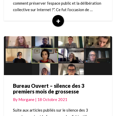
comment préserver l’espace public et la délibération
collective sur Internet ?”. Ce fut l’occasion de …
+
Read
More
Bureau Ouvert – silence des 3
Bureau
premiers mois de grossesse
Ouvert
–
By
Morgane
|
18 Octobre 2021
silence
des
Suite aux articles publiés sur le silence des 3
3