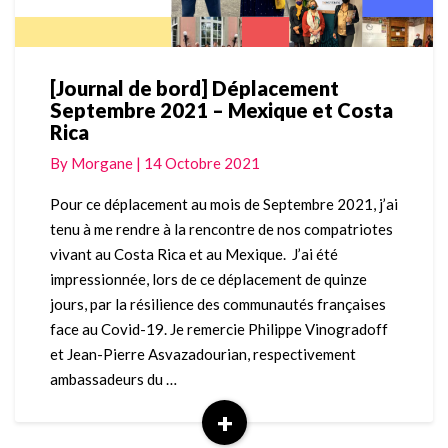
[Journal de bord] Déplacement
[Journal
Septembre 2021 – Mexique et Costa
de
Rica
bord]
Déplacement
By
Morgane
|
14 Octobre 2021
Septembre
2021
Pour ce déplacement au mois de Septembre 2021, j’ai
–
tenu à me rendre à la rencontre de nos compatriotes
Mexique
vivant au Costa Rica et au Mexique. J’ai été
et
impressionnée, lors de ce déplacement de quinze
Costa
jours, par la résilience des communautés françaises
Rica
face au Covid-19. Je remercie Philippe Vinogradoff
et Jean-Pierre Asvazadourian, respectivement
ambassadeurs du …
+
Read