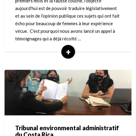
premiers mois et la fausse couche, l’objectif
premiers
aujourd’hui est de pouvoir traduire législativement
mois
et au sein de l’opinion publique ces sujets qui ont fait
de
écho pour beaucoup de femmes à leur expérience
grossesse
vécue. C’est pourquoi nous avons lancé un appel à
témoignages qui a déjà récolté …
+
Read
More
Tribunal environmental administratif
Tribunal
du Costa Rica
environmental